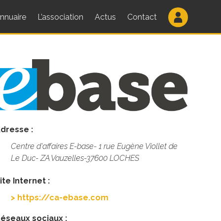
nnuaire
L’association
Actus
Contact
dresse :
Centre d'affaires E-base- 1 rue Eugène Viollet de
Le Duc- ZA Vauzelles-37600 LOCHES
ite Internet :
> https://ca-ebase.com
éseaux sociaux :