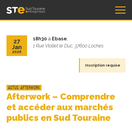
Skip
Sud Touraine Entreprises – Association STE
to
content
18h30
à
Ebase
,
27
1 Rue Viollet le Duc, 37600 Loches
Jan
2026
Inscription requise
Actus
,
Afterwork
Afterwork – Comprendre
et accéder aux marchés
publics en Sud Touraine