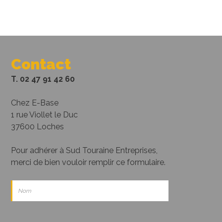
Contact
T. 02 47 91 42 60
Chez E-Base
1 rue Viollet le Duc
37600 Loches
Pour adhérer à Sud Touraine Entreprises,
merci de bien vouloir remplir ce formulaire.