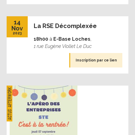
14
La RSE Décomplexée
Nov
2023
18h00
à
E-Base Loches
,
1 rue Eugène Viollet Le Duc
Inscription par ce lien
Afterwork
,
Actus