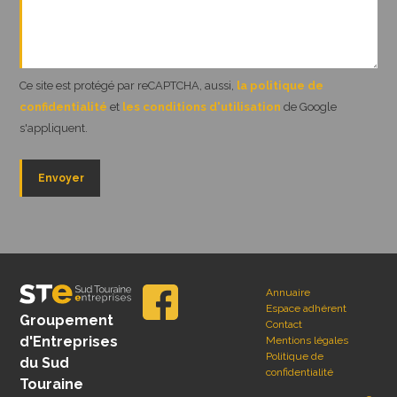
Ce site est protégé par reCAPTCHA, aussi,
la politique de
confidentialité
et
les conditions d'utilisation
de Google
s'appliquent.
Annuaire
Espace adhérent
Groupement
Contact
d'Entreprises
Mentions légales
Politique de
du Sud
confidentialité
Touraine