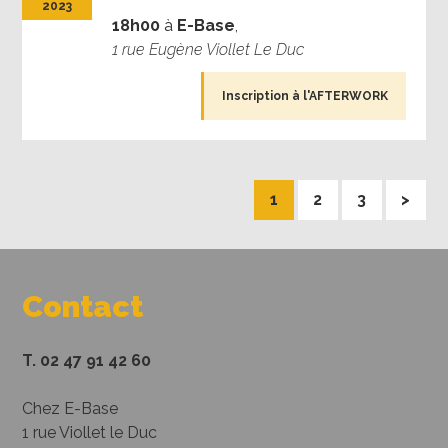
2023
18h00
à
E-Base
,
1 rue Eugène Viollet Le Duc
Inscription à l'AFTERWORK
Page
Page
Page
1
2
3
>
Contact
T. 02 47 91 42 60
Chez E-Base
1 rue Viollet le Duc