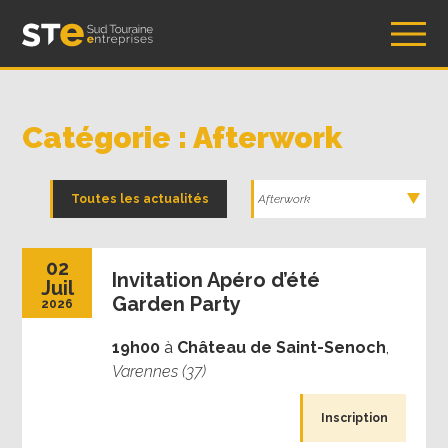
Skip
Sud Touraine Entreprises – Association STE
to
content
Catégorie : Afterwork
Toutes les actualités
02
Invitation Apéro d’été
Juil
Garden Party
2026
19h00
à
Château de Saint-Senoch
,
Varennes (37)
Inscription