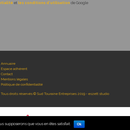
tialité
et
les conditions d'utilisation
de Google
Annuaire
Espace adhérent
Contact
Mentions légales
Politique de confidentialité
Tous droits réservés © Sud Touraine Entreprises 2019 -
eszett studio
ous supposerons que vous en êtes satisfait.
Ok