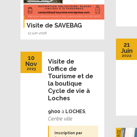
Visite de SAVEBAG
12 juin 2026
21
Juin
2022
10
Visite de
Nov
l’office de
2023
Tourisme et de
la boutique
Cycle de vie à
Loches
9h00
à
LOCHES
,
Centre ville
Inscription par