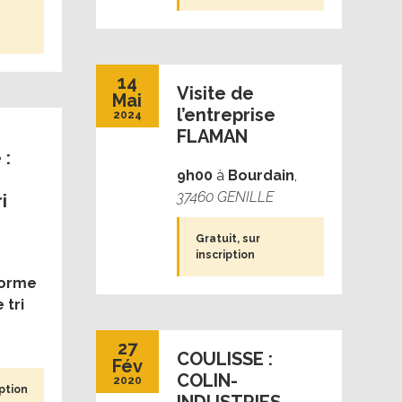
14
Visite de
Mai
l’entreprise
2024
FLAMAN
 :
9h00
à
Bourdain
,
37460 GENILLE
i
Gratuit, sur
inscription
forme
 tri
27
COULISSE :
Fév
COLIN-
2020
iption