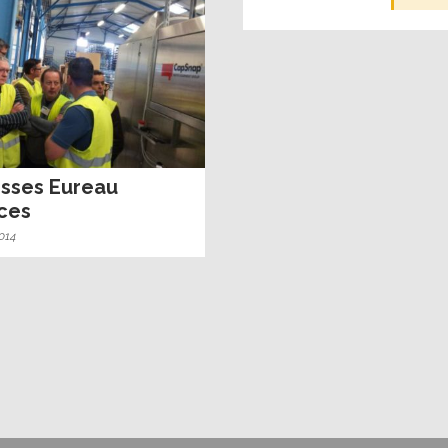
isses Eureau
ces
014