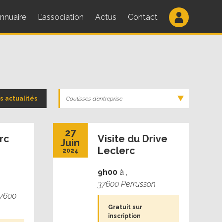
nnuaire
L’association
Actus
Contact
s actualités
27
rc
Visite du Drive
Juin
Leclerc
2024
9h00
à
,
37600 Perrusson
37600
Gratuit sur
inscription