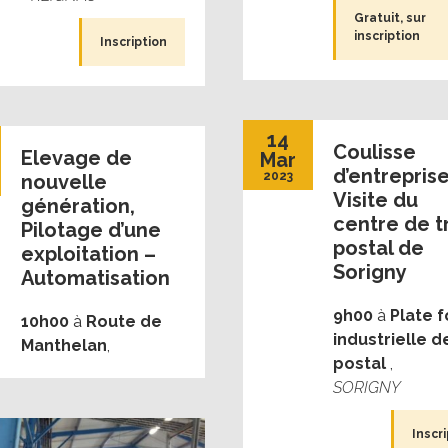
Gratuit, sur
inscription
Inscription
14
Coulisse
Elevage de
Mar
d’entreprise
2023
nouvelle
Visite du
génération,
centre de tr
Pilotage d’une
postal de
exploitation –
Sorigny
Automatisation
9h00
à
Plate 
10h00
à
Route de
industrielle de
Manthelan
,
postal
,
SORIGNY
Inscr