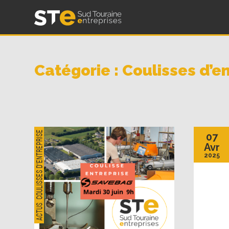
Skip
Sud Touraine Entreprises – Association STE
to
content
Catégorie : Coulisses d’e
Coulisses d'entreprise
07
Avr
2025
,
Actus