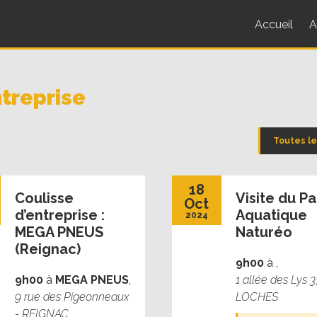
Accueil
A
ntreprise
Toutes le
18
Coulisse
Visite du Pa
Oct
d’entreprise :
Aquatique
2024
MEGA PNEUS
Naturéo
(Reignac)
9h00
à
,
9h00
à
MEGA PNEUS
,
1 allée des Lys 
9 rue des Pigeonneaux
LOCHES
- REIGNAC