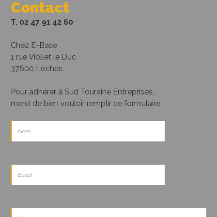
Contact
T. 02 47 91 42 60
Chez E-Base
1 rue Viollet le Duc
37600 Loches
Pour adhérer à Sud Touraine Entreprises,
merci de bien vouloir remplir ce formulaire.