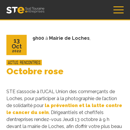
Skip
Sud Touraine Entreprises – Association STE
to
content
9h00
à
Mairie de Loches
,
13
Oct
2022
Actus
,
Rencontres
Octobre rose
STE s’associe à l’UCAL Union des commerçants de
Loches, pour participer à la photographie de l’action
de solidarité pour
la prévention et la lutte contre
le cancer du sein
. Dirigeant(e)s et chef(fe)s
d’entreprises rendez-vous Jeudi 13 octobre à 9 h
devant la mairie de Loches, afin d’offrir votre plus beau