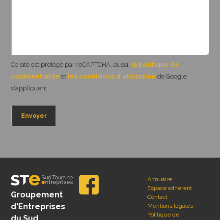
Ce site est protégé par reCAPTCHA, aussi,
la politique de
confidentialité
et
les conditions d'utilisation
de Google
s'appliquent.
Annuaire
Espace adhérent
Groupement
Contact
d'Entreprises
Mentions légales
Politique de
du Sud