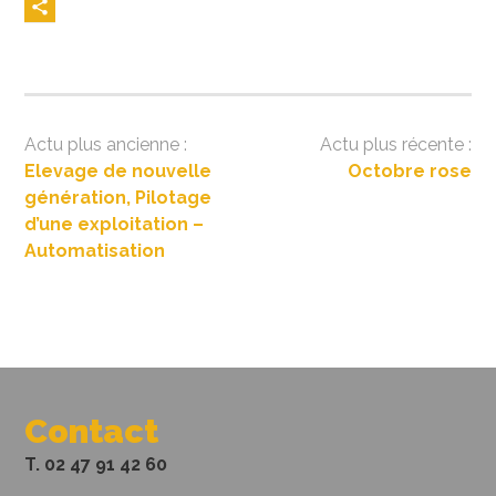
Navigation
Elevage de nouvelle
Octobre rose
de
génération, Pilotage
l’article
d’une exploitation –
Automatisation
Contact
T. 02 47 91 42 60