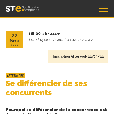
Skip
Sud Touraine Entreprises – Association STE
to
content
18h00
à
E-base
,
22
1 rue Eugène Viollet Le Duc LOCHES
Sep
2022
Inscription Afterwork 22/09/22
Afterwork
Se différencier de ses
concurrents
Pourquoi se différencier de la concurrence est