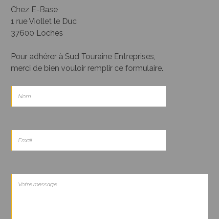
Chez E-Base
1 rue Viollet le Duc
37600 Loches
Pour adhérer à Sud Touraine Entreprises,
merci de bien vouloir remplir ce formulaire.