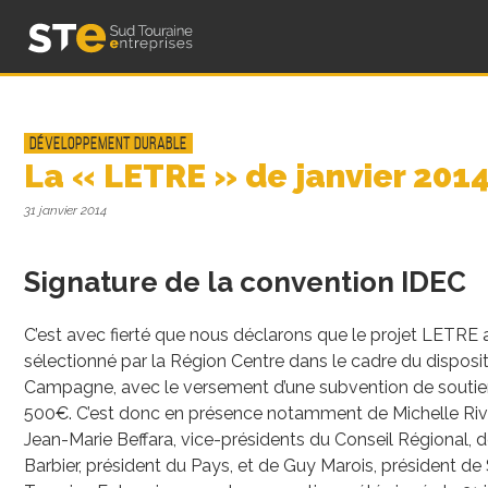
Skip
Sud Touraine Entreprises – Association STE
to
content
Développement durable
La « LETRE » de janvier 201
31 janvier 2014
Signature de la convention IDEC
C’est avec fierté que nous déclarons que le projet LETRE 
sélectionné par la Région Centre dans le cadre du disposit
Campagne, avec le versement d’une subvention de soutie
500€. C’est donc en présence notamment de Michelle Riv
Jean-Marie Beffara, vice-présidents du Conseil Régional, 
Barbier, président du Pays, et de Guy Marois, président de