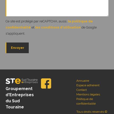
Ce site est protégé par reCAPTCHA, aussi,
la politique de
confidentialité
et
les conditions d'utilisation
de Google
s'appliquent.
Annuaire
Espace adhérent
Groupement
Contact
d'Entreprises
Mentions légales
Politique de
du Sud
confidentialité
Touraine
Tous droits réservés ©