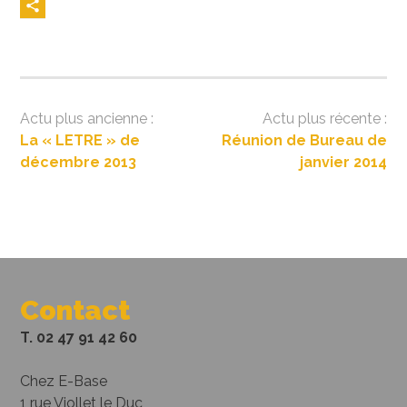
Navigation
La « LETRE » de
Réunion de Bureau de
de
décembre 2013
janvier 2014
l’article
Contact
T. 02 47 91 42 60
Chez E-Base
1 rue Viollet le Duc